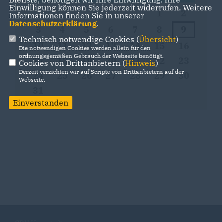
Einwilligung können Sie jederzeit widerrufen. Weitere
1
2
Informationen finden Sie in unserer
Datenschutzerklärung
.
3
4
5
6
7
8
9
Technisch notwendige Cookies (
Übersicht
)
10
11
12
13
14
15
16
Die notwendigen Cookies werden allein für den
ordnungsgemäßen Gebrauch der Webseite benötigt.
17
18
19
20
21
22
23
Cookies von Drittanbietern (
Hinweis
)
Derzeit verzichten wir auf Scripte von Drittanbietern auf der
24
25
26
27
28
29
30
Webseite.
31
Einverstanden