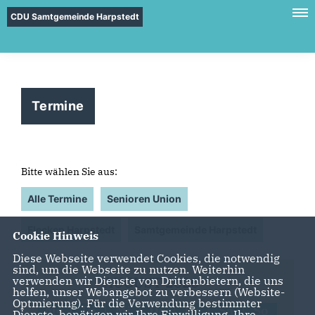
CDU Samtgemeinde Harpstedt
Termine
Bitte wählen Sie aus:
Alle Termine
Senioren Union
Flecken Harpstedt
Samtgemeinde Harpstedt
Cookie Hinweis
Diese Webseite verwendet Cookies, die notwendig
sind, um die Webseite zu nutzen. Weiterhin
AUGUST 2026
verwenden wir Dienste von Drittanbietern, die uns
helfen, unser Webangebot zu verbessern (Website-
Optmierung). Für die Verwendung bestimmter
Mo
Di
Mi
Do
Fr
Sa
So
Dienste, benötigen wir Ihre Einwilligung. Ihre