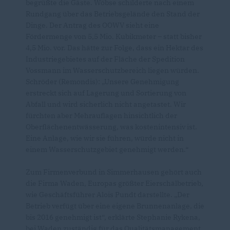
begrüßte die Gäste. Wöbse schilderte nach einem
Rundgang über das Betriebsgelände den Stand der
Dinge. Der Antrag des OOWV sieht eine
Fördermenge von 5,5 Mio. Kubikmeter – statt bisher
4,5 Mio. vor. Das hätte zur Folge, dass ein Hektar des
Industriegebietes auf der Fläche der Spedition
Vossmann im Wasserschutzbereich liegen würden.
Schröder (Remondis): „Unsere Genehmigung
erstreckt sich auf Lagerung und Sortierung von
Abfall und wird sicherlich nicht angetastet. Wir
fürchten aber Mehrauflagen hinsichtlich der
Oberflächenentwässerung, was kostenintensiv ist.
Eine Anlage, wie wir sie führen, würde nicht in
einem Wasserschutzgebiet genehmigt werden.“
Zum Firmenverbund in Simmerhausen gehört auch
die Firma Waden, Europas größter Eierschälbetrieb,
wie Geschäftsführer Alois Pundt darstellte. „Der
Betrieb verfügt über eine eigene Brunnenanlage, die
bis 2016 genehmigt ist“, erklärte Stephanie Rykena,
bei Waden zuständig für das Qualitätsmanagement.