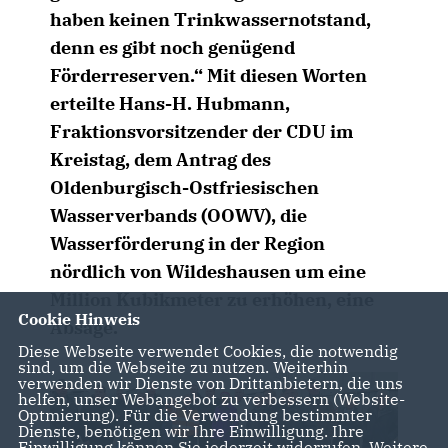
haben keinen Trinkwassernotstand,
denn es gibt noch genügend
Förderreserven.“ Mit diesen Worten
erteilte Hans-H. Hubmann,
Fraktionsvorsitzender der CDU im
Kreistag, dem Antrag des
Oldenburgisch-Ostfriesischen
Wasserverbands (OOWV), die
Wasserförderung in der Region
nördlich von Wildeshausen um eine
Million Kubikmeter zu erhöhen, eine
Cookie Hinweis
Absage.
Diese Webseite verwendet Cookies, die notwendig
sind, um die Webseite zu nutzen. Weiterhin
verwenden wir Dienste von Drittanbietern, die uns
helfen, unser Webangebot zu verbessern (Website-
Optmierung). Für die Verwendung bestimmter
Dienste, benötigen wir Ihre Einwilligung. Ihre
Einwilligung können Sie jederzeit widerrufen. Weitere