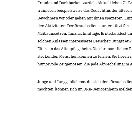
Freude und Dankbarkeit zurück. Aktuell leben 71 
trainieren beispielsweise das Gedächtnis der ältere
Bewohnern vor oder gehen mit ihnen spazieren. Ein
den Aktivitäten. Der Besuchsdienst unterstützt fern
Maibaumsetzen, Tanznachmittage, Erntedankfest und
solchen Anlässen interessierte Besucher: Jüngst e
Eltern in das Altenpflegeheim. Die ehrenamtlichen Be
steckenden Menschen kennen zu lernen. Sie hören zuw
humorvolle Zeitgenossen, die jede Abwechslung im A
Junge und Junggebliebene, die sich dem Besuchsdien
möchten, können sich im DRK-Seniorenheim melden 