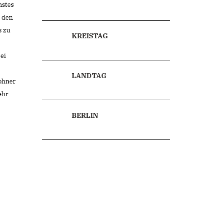
nstes
n den
s zu
KREISTAG
ei
LANDTAG
wohner
ehr
BERLIN