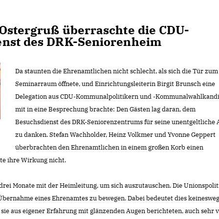
 Ostergruß überraschte die CDU-
enst des DRK-Seniorenheim
Da staunten die Ehrenamtlichen nicht schlecht, als sich die Tür zum
Seminarraum öffnete, und Einrichtungsleiterin Birgit Brunsch eine
Delegation aus CDU-Kommunalpolitikern und -Kommunalwahlkand
mit in eine Besprechung brachte: Den Gästen lag daran, dem
Besuchsdienst des DRK-Seniorenzentrums für seine unentgeltliche 
zu danken. Stefan Wachholder, Heinz Volkmer und Yvonne Geppert
überbrachten den Ehrenamtlichen in einem großen Korb einen
te ihre Wirkung nicht.
s drei Monate mit der Heimleitung, um sich auszutauschen. Die Unionspolit
r Übernahme eines Ehrenamtes zu bewegen. Dabei bedeutet dies keinesweg
ie aus eigener Erfahrung mit glänzenden Augen berichteten, auch sehr v