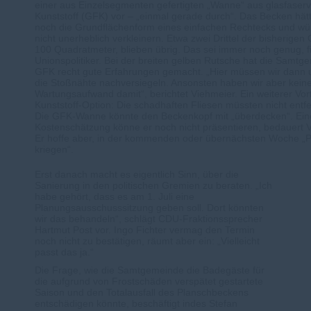
einer aus Einzelsegmenten gefertigten „Wanne“ aus glasfaser
Kunststoff (GFK) vor – „einmal gerade durch“. Das Becken hät
noch die Grundflächenform eines einfachen Rechtecks und wü
nicht unerheblich verkleinern. Etwa zwei Drittel der bisherigen
100 Quadratmeter, blieben übrig. Das sei immer noch genug, f
Unionspolitiker. Bei der breiten gelben Rutsche hat die Samtg
GFK recht gute Erfahrungen gemacht. „Hier müssen wir dann
die Stoßnähte nachversiegeln. Ansonsten haben wir aber kein
Wartungsaufwand damit“, berichtet Viehmeier. Ein weiterer Vort
Kunststoff-Option: Die schadhaften Fliesen müssten nicht entf
Die GFK-Wanne könnte den Beckenkopf mit „überdecken“. Ein
Kostenschätzung könne er noch nicht präsentieren, bedauert 
Er hoffe aber, in der kommenden oder übernächsten Woche „P
kriegen“.
Erst danach macht es eigentlich Sinn, über die
Sanierung in den politischen Gremien zu beraten. „Ich
habe gehört, dass es am 1. Juli eine
Planungsausschusssitzung geben soll. Dort könnten
wir das behandeln“, schlägt CDU-Fraktionssprecher
Hartmut Post vor. Ingo Fichter vermag den Termin
noch nicht zu bestätigen, räumt aber ein: „Vielleicht
passt das ja.“
Die Frage, wie die Samtgemeinde die Badegäste für
die aufgrund von Frostschäden verspätet gestartete
Saison und den Totalausfall des Planschbeckens
entschädigen könnte, beschäftigt indes Stefan