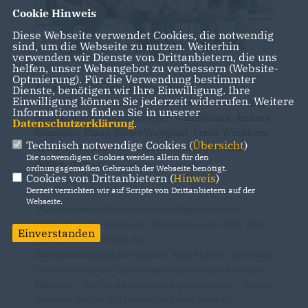
Cookie Hinweis
Diese Webseite verwendet Cookies, die notwendig
sind, um die Webseite zu nutzen. Weiterhin
verwenden wir Dienste von Drittanbietern, die uns
helfen, unser Webangebot zu verbessern (Website-
Optmierung). Für die Verwendung bestimmter
Zusammen mit Ingo Fichter (hinten, 2.v.l.) und
Dienste, benötigen wir Ihre Einwilligung. Ihre
Einwilligung können Sie jederzeit widerrufen. Weitere
Klaus Viehmeier (hinten, 2.v.r.) aus der Verwaltung
Informationen finden Sie in unserer
begutachteten Marco Roreger, Willi Beneke, Andrea
Datenschutzerklärung
.
Schmökel, Klaus-Dieter Westphal, Frank Windhorst
Technisch notwendige Cookies (
Übersicht
)
(hinten, v.l.) sowie Stefan Wachholder, Herwig
Die notwendigen Cookies werden allein für den
Wöbse, Har
ordnungsgemäßen Gebrauch der Webseite benötigt.
Cookies von Drittanbietern (
Hinweis
)
Derzeit verzichten wir auf Scripte von Drittanbietern auf der
Webseite.
Während eines Ortstermins mit Mitgliedern aus
Vorstand und Fraktion der Samtgemeinde-CDU, dem
Einverstanden
Allgemeinen Vertreter des
Samtgemeindebürgermeisters, Ingo Fichter, und Klaus
Viehmeier aus der Bauverwaltung offenbart sich das
Dilemma. „Dort ist es besonders gut zu sehen“, deutet
Ratsherr Stefan Wachholder auf eine etwa 40