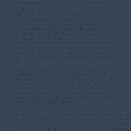
Zentimeter lange Stelle, an der die Fliesenränder
regelrecht zerbröselt sind.
Die meisten Schäden haben wir beim Reinigen des
Beckens festgestellt“, sagt Klaus Viehmeier. Der
Wasserstrahl des Hochdruckreinigers brachte die
porösen Stellen ans Licht. Ratsmitglied Heino
Buchtmann klopft den Beckenboden probeweise ab
und vernimmt ein hohl klingendes Geräusch. „Alles
Schrott“, lautet sein knapper Kommentar. Fehler waren
offenbar schon bei Entstehung des Beckens gemacht
worden, deutet Klaus Viehmeier an: „Der Bereich unter
der Sohle hätte drainiert werden müssen. Das ist nicht
passiert.“
Wegen der Schäden habe die Verwaltung die
vorgesehene „Technik-Erneuerung vorerst auf Eis
gelegt“, teilt Ingo Fichter mit. Das Planschbecken hätte
eigentlich – wie früher – wieder einen eigenen Filter
bekommen sollen. Der Haushalt 2013 sieht Mittel dafür
vor. Wenn die Samtgemeinde aber eine große
Sanierung angehen will, müsse „der Filter zum Becken
passen“, gibt Fichter zu bedenken.
Wenig Unterhaltungsaufwand über viele Jahre, und das bei mö
geringem investiven Aufwand – so sähe die optimale Sanierun
aus. Viehmeier hat sich bereits Gedanken gemacht und präsent
CDU ein erstes Ergebnis seiner Überlegungen. Ihm schwebt d